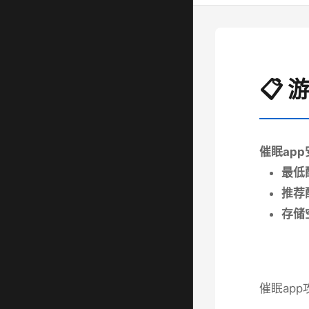
📋
催眠ap
​最低
​推荐
​存储
催眠app