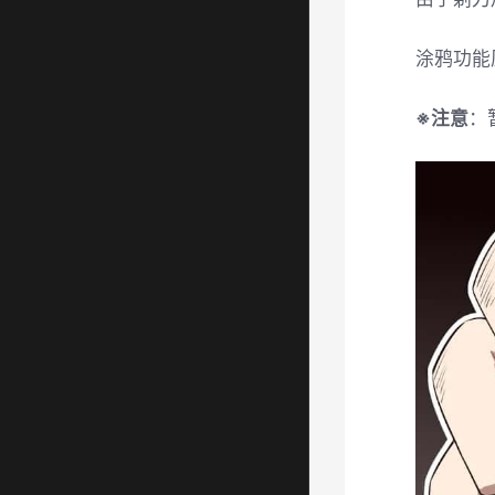
涂鸦功能
※注意
：