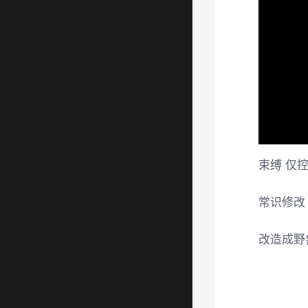
束缚 仅
常识修改
改造成野