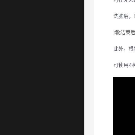
可在无人
洗脑后，
t教结束
此外，根
可使用4