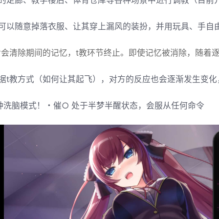
的走廊、教学楼后、体育仓库等各种场景中进行调教（目前
可以随意掉落衣服、让其穿上漏风的装扮，并用玩具、手自
后会清除期间的记忆，t教环节终止。即使记忆被消除，随着
据t教方式（如何让其起飞），对方的反应也会逐渐发生变化
种洗脑模式！・催○ 处于半梦半醒状态，会服从任何命令