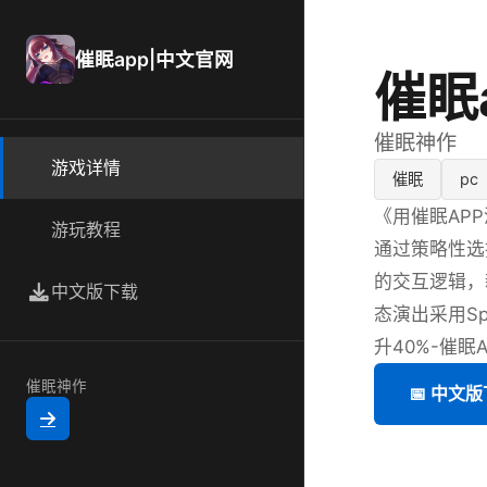
催眠app|中文官网
催眠
催眠神作
游戏详情
催眠
pc
《用催眠AP
游玩教程
通过策略性选
的交互逻辑，
中文版下载
态演出采用S
升40%-催眠A
催眠神作
📅 中文