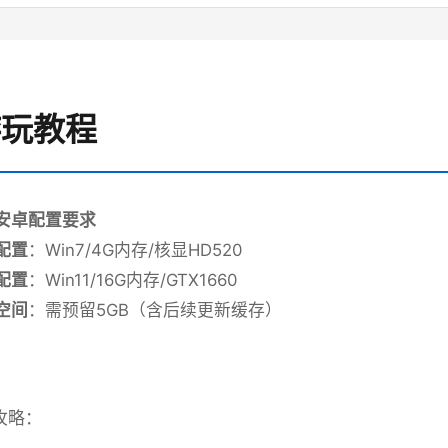
 游玩教程
p安卓配置要求
配置​
​：Win7/4G内存/核显HD520
配置​
​：Win11/16G内存/GTX1660
空间​
​：需预留5GB（含后续更新缓存）
攻略：