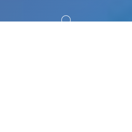
向下滚动
🎤 游戏简介
凤凰v15这是著名大作[美德]的作者最新制作的新作神级国
风SLG游戏。玩过美德的都知道美德的画质有多高，这部新
作品质更上一层楼。本次已经不需要汉化组干活，作者直接