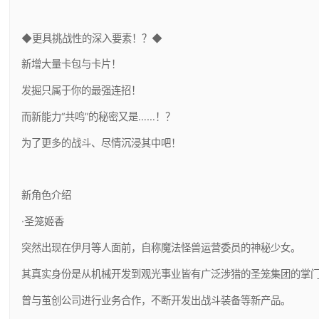
◆更具挑战性的深入要素！？◆
新增大量卡包与卡片！
发掘只属于你的最强连招！
而新能力“共鸣”的秘密又是……！？
为了更多的战斗、尽情沉浸其中吧！
新角色介绍
·圣笼姬香
突然出现在伊月等人面前，自称魔法怪兽运营委员的神秘少女。
其真实身份是从机械开发到观光事业皆有广泛涉猎的圣笼集团的掌
曾与茧创公司进行业务合作，不断开发出战斗装备等新产品。