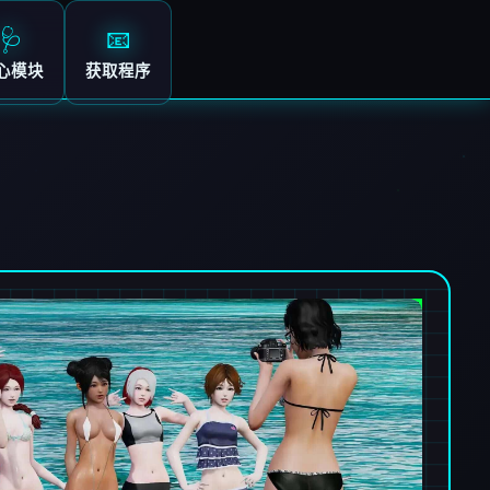
🩺
📧
心模块
获取程序