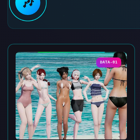
🎶
DATA-01